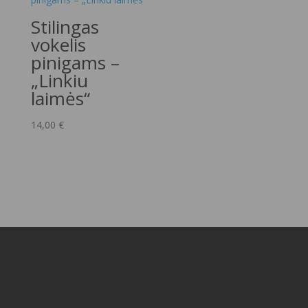
Stilingas
vokelis
pinigams –
„Linkiu
laimės“
14,00
€