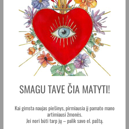
Pilnas produkto
aprašymas:
Puodelis – Figa
yra rankų darbo keraminis kūrinys,
SMAGU TAVE ČIA MATYTI!
kuriame susitinka keramika ir iliustracija.
Kiekvienas jo žingsnis pereina per trijų moterų rankas
– jis formuojamas, glostomas, piešiamas ir
Kai gimsta naujas piešinys, pirmiausia jį pamato mano
glazūruojamas, kol tampa unikaliu, gyvu objektu.
artimiausi žmonės.
Jei nori būti tarp jų – palik savo el. paštą.
Puodelį puošia mano piešta figos iliustracija.
Natūrali, sodri, šiek tiek netikėta – kaip ir pats