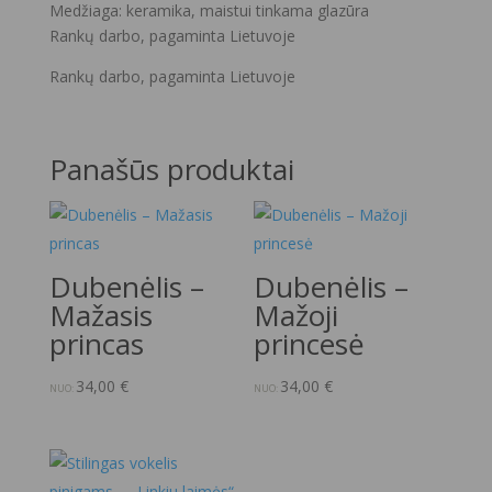
Medžiaga: keramika, maistui tinkama glazūra
Rankų darbo, pagaminta Lietuvoje
Rankų darbo, pagaminta Lietuvoje
Panašūs produktai
Dubenėlis –
Dubenėlis –
Mažasis
Mažoji
princas
princesė
34,00
€
34,00
€
NUO:
NUO: