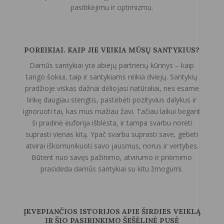
pasitikėjimu ir optimizmu.
POREIKIAI. KAIP JIE VEIKIA MŪSŲ SANTYKIUS?
Darnūs santykiai yra abiejų partnerių kūrinys – kaip
tango šokiui, taip ir santykiams reikia dviejų. Santykių
pradžioje viskas dažnai dėliojasi natūraliai, nes esame
linkę daugiau stengtis, pastebėti pozityvius dalykus ir
ignoruoti tai, kas mus mažiau žavi. Tačiau laikui bėgant
ši pradinė euforija išblėsta, ir tampa svarbu norėti
suprasti vienas kitą. Ypač svarbu suprasti save, gebėti
atvirai iškomunikuoti savo jausmus, norus ir vertybes.
Būtent nuo savęs pažinimo, atvirumo ir priėmimo
prasideda darnūs santykiai su kitu žmogumi.
ĮKVEPIANČIOS ISTORIJOS APIE ŠIRDIES VEIKLĄ
IR ŠIO PASIRINKIMO ŠEŠĖLINĖ PUSĖ