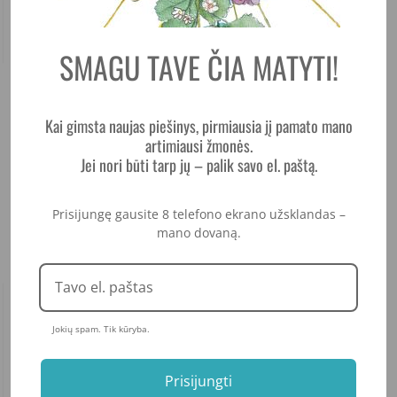
SMAGU TAVE ČIA MATYTI!
Kai gimsta naujas piešinys, pirmiausia jį pamato mano
artimiausi žmonės.
Jei nori būti tarp jų – palik savo el. paštą.
Prisijungę gausite 8 telefono ekrano užsklandas –
mano dovaną.
BŪRĖJA. 2022/4
Jokių spam. Tik kūryba.
Prisijungti