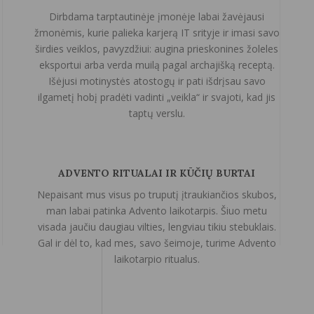
Dirbdama tarptautinėje įmonėje labai žavėjausi
žmonėmis, kurie palieka karjerą IT srityje ir imasi savo
širdies veiklos, pavyzdžiui: augina prieskonines žoleles
eksportui arba verda muilą pagal archajišką receptą.
Išėjusi motinystės atostogų ir pati išdrįsau savo
ilgametį hobį pradėti vadinti „veikla“ ir svajoti, kad jis
taptų verslu.
ADVENTO RITUALAI IR KŪČIŲ BURTAI
Nepaisant mus visus po truputį įtraukiančios skubos,
man labai patinka Advento laikotarpis. Šiuo metu
visada jaučiu daugiau vilties, lengviau tikiu stebuklais.
Gal ir dėl to, kad mes, savo šeimoje, turime Advento
laikotarpio ritualus.