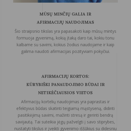
MŪSŲ MINČIŲ GALIA IR
AFIRMACIJŲ NAUDOJIMAS
Šio straipsnio tikslas yra papasakoti kaip mūsų mintys
formuoja gyvenimą, kokią įtaką daro tai, kokiu tonu
kalbame su savimi, kokius žodius naudojame ir kaip
galima naudoti afirmacijas pozityviam pokyčiui.
AFIRMACIJŲ KORTOS:
KŪRYBIŠKI PANAUDOJIMO BŪDAI IR
NETIKĖČIAUSIOS VIETOS
Afirmacijų kortelių naudojimas yra paprastas ir
efektyvus būdas skatinti teigiamą mąstyseną, didinti
pasitikėjimą savimi, mažinti stresą ir gerinti bendrą
savijautą. Tai suteikia jėgų pažvelgti į savo stiprybes,
nustatyti tikslus ir įveikti gyvenimo iššūkius su didesniu