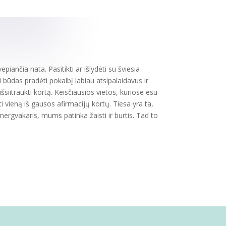
epiančia nata. Pasitikti ar išlydėti su šviesia
i būdas pradėti pokalbį labiau atsipalaidavus ir
siitraukti kortą. Keisčiausios vietos, kuriose esu
i vieną iš gausos afirmacijų kortų. Tiesa yra ta,
 mergvakaris, mums patinka žaisti ir burtis. Tad to