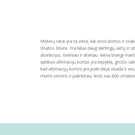
Moterų ratai yra ta vieta, kai visos kortos ir oraku
Visatos žinute. Yra labai daug skirtingų vietų ir 
atsiribojus, švelniau ir atviriau. Viena brangi m
aptikusi afirmacijų kortas yra kirpykla, grožio sa
kad afirmacijų kortos yra puiki idėja visada ir vi
mums visoms ir palinkėsiu: leisti sau būti smals