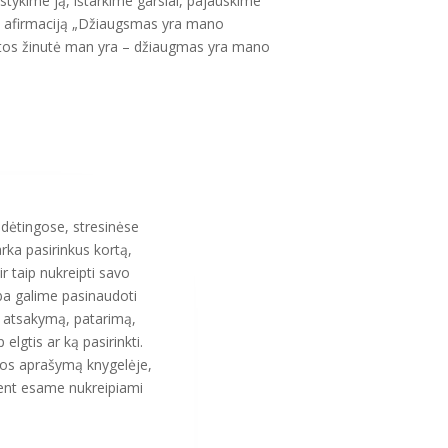
ąstykime ją, ištarkime garsiai, pajauskime
ą su afirmaciją „Džiaugsmas yra mano
Visatos žinutė man yra – džiaugmas yra mano
dėtingose, stresinėse
varka pasirinkus kortą,
ir taip nukreipti savo
ba galime pasinaudoti
 atsakymą, patarimą,
elgtis ar ką pasirinkti.
 jos aprašymą knygelėje,
nt esame nukreipiami