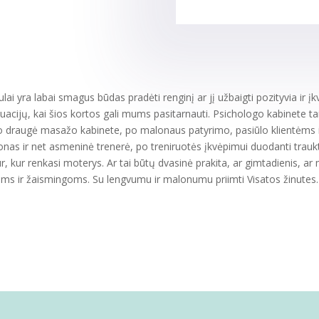
lai yra labai smagus būdas pradėti renginį ar jį užbaigti pozityvia ir įkv
situacijų, kai šios kortos gali mums pasitarnauti. Psichologo kabinete ta
ano draugė masažo kabinete, po malonaus patyrimo, pasiūlo klientėms iš
lonas ir net asmeninė trenerė, po treniruotės įkvėpimui duodanti traukt
sur, kur renkasi moterys. Ar tai būtų dvasinė prakita, ar gimtadienis, ar
ioms ir žaismingoms. Su lengvumu ir malonumu priimti Visatos žinutes.