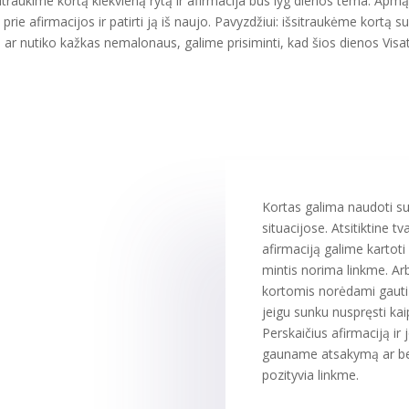
išsitraukime kortą kiekvieną rytą ir afirmacija bus lyg dienos tema. Apm
prie afirmacijos ir patirti ją iš naujo. Pavyzdžiui: išsitraukėme kort
ukusi ar nutiko kažkas nemalonaus, galime prisiminti, kad šios dienos 
Kortas galima naudoti su
situacijose. Atsitiktine t
afirmaciją galime kartoti 
mintis norima linkme. Ar
kortomis norėdami gauti
jeigu sunku nuspręsti kaip 
Perskaičius afirmaciją ir
gauname atsakymą ar be
pozityvia linkme.