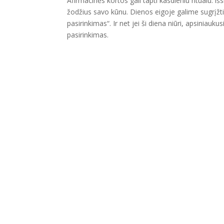
Afirmacinės kortos gali tapti kasdieniu ritualu: 
žodžius savo kūnu. Dienos eigoje galime sugrįžti 
pasirinkimas“. Ir net jei ši diena niūri, apsinia
pasirinkimas.