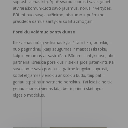
suprasti vienas kitą. Ypač svarbu suprasti save, gebėti
atvirai iškomunikuoti savo jausmus, norus ir vertybes.
Būtent nuo savęs pažinimo, atvirumo ir priėmimo
prasideda darnūs santykiai su kitu žmogumi.
Poreikių vaidmuo santykiuose
Kiekvienas mūsų veiksmas kyla iš tam tikrų poreikių –
nuo pagrindinių (kaip saugumas ir maistas) iki tokių,
kaip intymumas ar saviraiška. Būdami santykiuose, abu
partneriai išreiškia poreikius ir siekia juos patenkinti. Kai
suvokiame savo poreikius, galime lengviau suprasti,
kodėl elgiamės vienokiu ar kitokiu būdu, taip pat –
geriau atpažinti ir partnerio poreikius. Tai leidžia ne tik
geriau suprasti vienas kitą, bet ir priimti skirtingus
elgesio modelius.