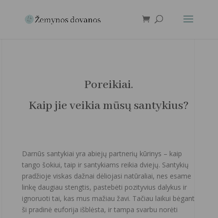
Poreikiai.
Kaip jie veikia mūsų santykius?
Darnūs santykiai yra abiejų partnerių kūrinys – kaip
tango šokiui, taip ir santykiams reikia dviejų. Santykių
pradžioje viskas dažnai dėliojasi natūraliai, nes esame
linkę daugiau stengtis, pastebėti pozityvius dalykus ir
ignoruoti tai, kas mus mažiau žavi. Tačiau laikui bėgant
ši pradinė euforija išblėsta, ir tampa svarbu norėti