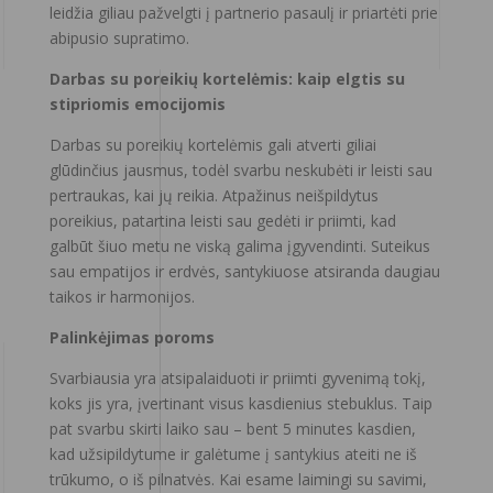
leidžia giliau pažvelgti į partnerio pasaulį ir priartėti prie
abipusio supratimo.
Darbas su poreikių kortelėmis: kaip elgtis su
stipriomis emocijomis
Darbas su poreikių kortelėmis gali atverti giliai
glūdinčius jausmus, todėl svarbu neskubėti ir leisti sau
pertraukas, kai jų reikia. Atpažinus neišpildytus
poreikius, patartina leisti sau gedėti ir priimti, kad
galbūt šiuo metu ne viską galima įgyvendinti. Suteikus
sau empatijos ir erdvės, santykiuose atsiranda daugiau
taikos ir harmonijos.
Palinkėjimas poroms
Svarbiausia yra atsipalaiduoti ir priimti gyvenimą tokį,
koks jis yra, įvertinant visus kasdienius stebuklus. Taip
pat svarbu skirti laiko sau – bent 5 minutes kasdien,
kad užsipildytume ir galėtume į santykius ateiti ne iš
trūkumo, o iš pilnatvės. Kai esame laimingi su savimi,