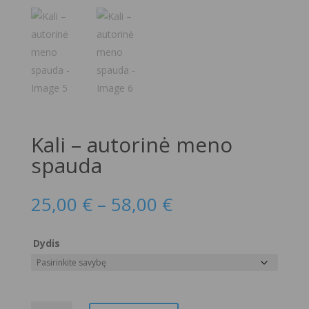
Kali – autorinė meno
spauda
Price
25,00
€
–
58,00
€
range:
25,00 €
Dydis
through
58,00 €
produkto