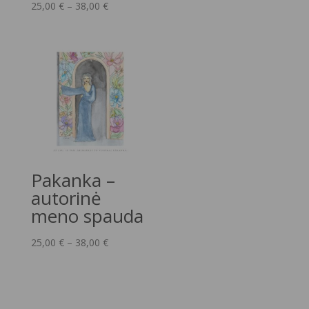
Price
25,00
€
–
38,00
€
range:
25,00 €
through
38,00 €
Pakanka –
autorinė
meno spauda
Price
25,00
€
–
38,00
€
range:
25,00 €
through