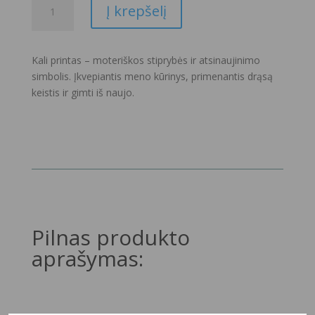
Į krepšelį
kiekis:
Kali
–
Kali printas – moteriškos stiprybės ir atsinaujinimo
autorinė
simbolis. Įkvepiantis meno kūrinys, primenantis drąsą
meno
keistis ir gimti iš naujo.
spauda
Pilnas produkto
aprašymas: