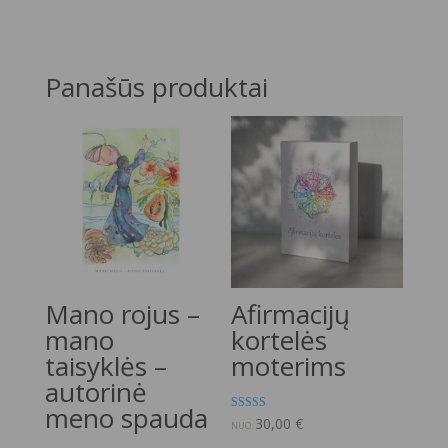
Panašūs produktai
Mano rojus –
Afirmacijų
mano
kortelės
taisyklės –
moterims
autorinė
meno spauda
Įvertinimas:
30,00
€
NUO:
5.00
iš 5