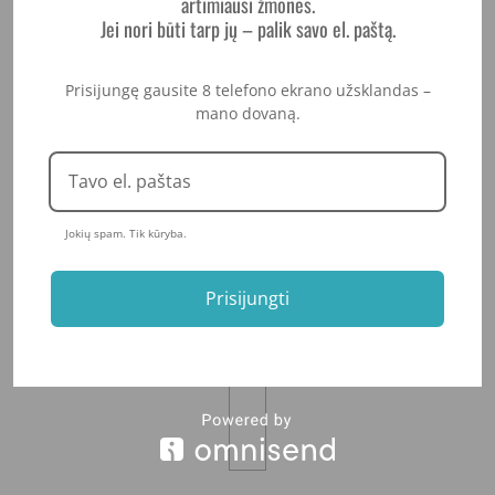
artimiausi žmonės.
Jei nori būti tarp jų – palik savo el. paštą.
AŠ IR MANO KŪDIKIS DARNIAI DIRBAME KARTU
Prisijungę gausite 8 telefono ekrano užsklandas –
mano dovaną.
Jokių spam. Tik kūryba.
Prisijungti