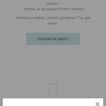
baimės?
– Nežinai, ar tau pavyks ištverti sąrėmius?
Afirmacijų renkinys „Švelnus gimdymas” Tau gali
padėti.
PLAČIAU IR ĮSIGYTI