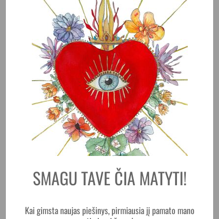
AŠ PASITIKIU SAVO KŪDIKIU: JIS ŽINO, KADA JAM
GERIAUSIA GIMTI
SMAGU TAVE ČIA MATYTI!
Kai gimsta naujas piešinys, pirmiausia jį pamato mano